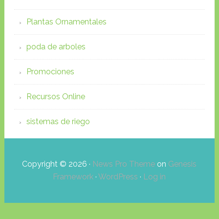
Plantas Ornamentales
poda de arboles
Promociones
Recursos Online
sistemas de riego
Copyright © 2026 ·
News Pro Theme
on
Genesis
Framework
·
WordPress
·
Log in