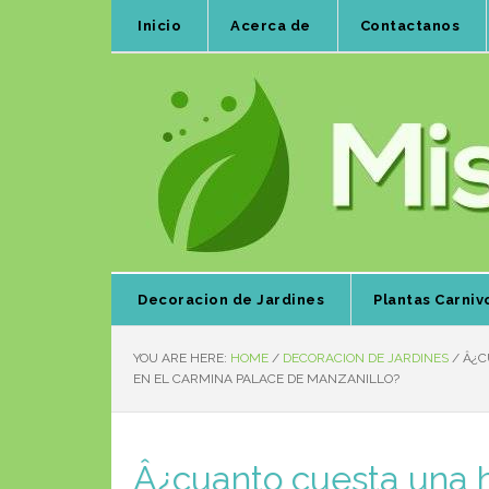
Inicio
Acerca de
Contactanos
Decoracion de Jardines
Plantas Carniv
YOU ARE HERE:
HOME
/
DECORACION DE JARDINES
/
Â¿CU
EN EL CARMINA PALACE DE MANZANILLO?
Â¿cuanto cuesta una h