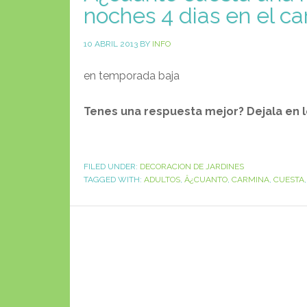
noches 4 dias en el c
10 ABRIL 2013
BY
INFO
en temporada baja
Tenes una respuesta mejor? Dejala en 
FILED UNDER:
DECORACION DE JARDINES
TAGGED WITH:
ADULTOS
,
Â¿CUANTO
,
CARMINA
,
CUESTA