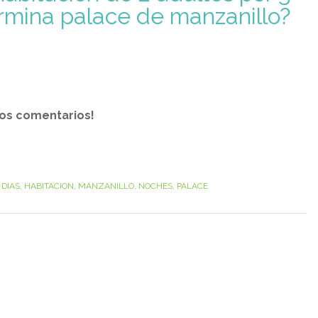
armina palace de manzanillo?
los comentarios!
,
DIAS
,
HABITACION
,
MANZANILLO
,
NOCHES
,
PALACE