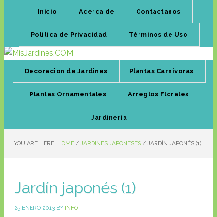
Inicio
Acerca de
Contactanos
Politica de Privacidad
Términos de Uso
Decoracion de Jardines
Plantas Carnivoras
Plantas Ornamentales
Arreglos Florales
Jardineria
YOU ARE HERE:
HOME
/
JARDINES JAPONESES
/
JARDÍN JAPONÉS (1)
Jardín japonés (1)
25 ENERO 2013
BY
INFO