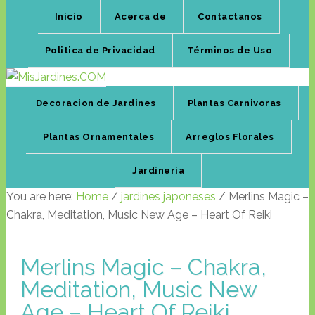
Inicio
Acerca de
Contactanos
Politica de Privacidad
Términos de Uso
Decoracion de Jardines
Plantas Carnivoras
Plantas Ornamentales
Arreglos Florales
Jardineria
You are here:
Home
/
jardines japoneses
/
Merlins Magic –
Chakra, Meditation, Music New Age – Heart Of Reiki
Merlins Magic – Chakra,
Meditation, Music New
Age – Heart Of Reiki