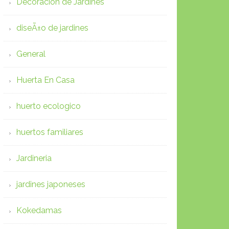
Decoracion de Jardines
diseÃ±o de jardines
General
Huerta En Casa
huerto ecologico
huertos familiares
Jardineria
jardines japoneses
Kokedamas