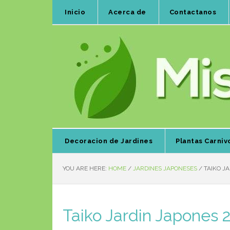
Inicio
Acerca de
Contactanos
Decoracion de Jardines
Plantas Carniv
YOU ARE HERE:
HOME
/
JARDINES JAPONESES
/
TAIKO JA
Taiko Jardin Japones 