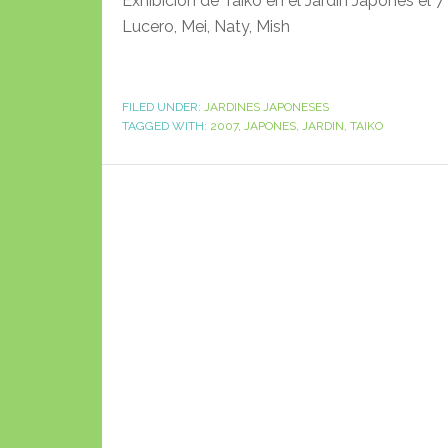
Exhibicion de Taiko en el Jardín Japonés el 
Lucero, Mei, Naty, Mish
FILED UNDER:
JARDINES JAPONESES
TAGGED WITH:
2007
,
JAPONES
,
JARDIN
,
TAIKO