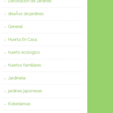
Decoracion de Jardines
diseÃ±o de jardines
General
Huerta En Casa
huerto ecologico
huertos familiares
Jardineria
jardines japoneses
Kokedamas