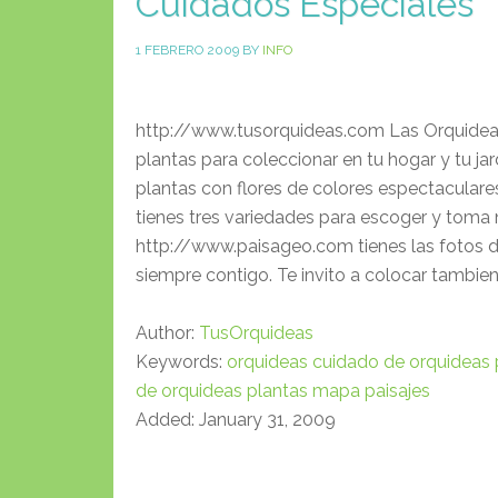
Cuidados Especiales
1 FEBRERO 2009
BY
INFO
http://www.tusorquideas.com Las Orquideas
plantas para coleccionar en tu hogar y tu ja
plantas con flores de colores espectaculares,
tienes tres variedades para escoger y toma 
http://www.paisageo.com tienes las fotos de
siempre contigo. Te invito a colocar tambie
Author:
TusOrquideas
Keywords:
orquideas
cuidado de orquideas
de orquideas
plantas
mapa
paisajes
Added: January 31, 2009