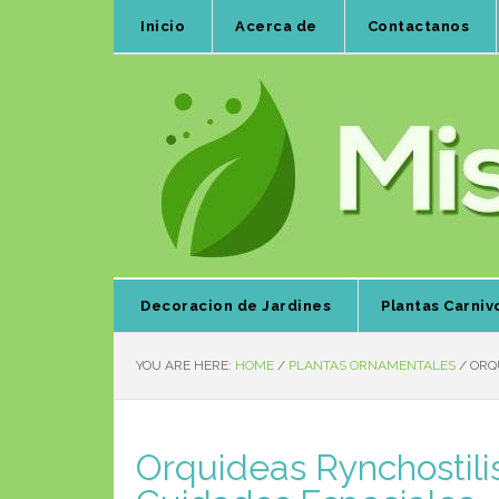
Inicio
Acerca de
Contactanos
Decoracion de Jardines
Plantas Carniv
YOU ARE HERE:
HOME
/
PLANTAS ORNAMENTALES
/
ORQU
Orquideas Rynchostili